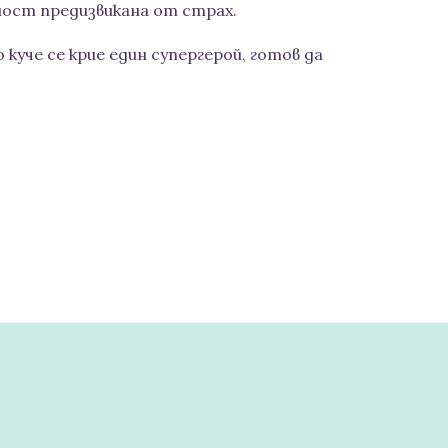
ност предизвикана от страх.
 куче се крие един супергерой, готов да