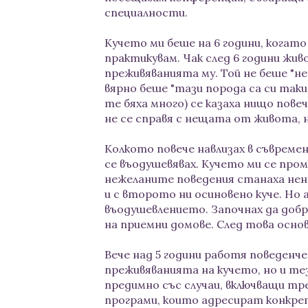
специалности.
Кучето ми беше на 6 години, когато
практикувам. Чак след 6 години живо
преживяванията му. Той не беше "не
вярно беше "тази порода са си таки
те бяха много) се казаха нищо повеч
не се справя с нещата от живота, не
Колкото повече навлизах в съвреме
се въодушевявах. Кучето ми се пром
нежеланите поведения станаха ненуж
и с второто ни осиновено куче. Но 
въодушевлението. Започнах да добр
на приемни домове. След това основ
Вече над 5 години работя поведенче
преживяванията на кучето, но и тез
предимно със случаи, включващи т
програми, които адресират конкре