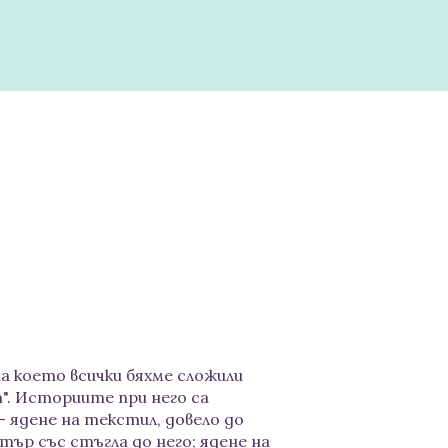
а което всички бяхме сложили
". Историите при него са
- ядене на текстил, довело до
ър със стъгла до него; ядене на