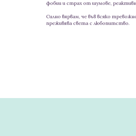
фобии и страх от шумове, реактив
Силно вярвам, че във всяко тревожно
преживява света с любопитство.