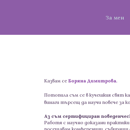
За мен
Казвам се
Боряна Димитрова.
Потопила съм се в кучешкия свят ка
винаги търсещ да научи повече за 
Аз съм сертифициран поведенче
Работя с научно доказани практики
посещавам конференции, събиращи