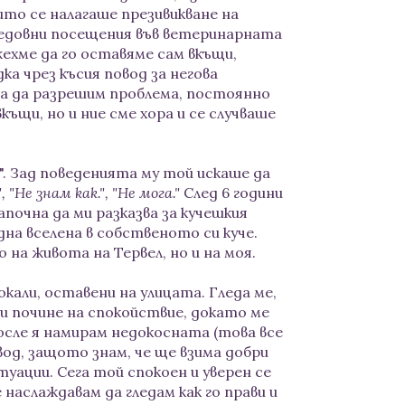
които се налагаше презивикване на
редовни посещения във ветеринарната
жехме да го оставяме сам вкъщи,
ка чрез късия повод за негова
за да разрешим проблема, постоянно
къщи, но и ние сме хора и се случваше
в". Зад поведенията му той искаше да
, "Не знам как.", "Не мога."
След 6 години
почна да ми разказва за кучешкия
дна вселена в собственото си куче.
на живота на Тервел, но и на моя.
окали, оставени на улицата. Гледа ме,
 си почине на спокойствие, докато ме
осле я намирам недокосната (това все
овод, защото знам, че ще взима добри
туации. Сега той спокоен и уверен се
 наслаждавам да гледам как го прави и