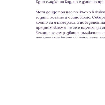
Едно сладко на вид, но с душа на пр
Меги дойде при нас по-късно в живот
години, когато я осиновихме. Съби
която са я намерили, и поведенията
предположихме, че се е научила да с
вкъщи, тя замръзваше, ръмжеше и с
напададелно кучета и деца; дори лег
движение; пишкаше по килима, но и с
просто трябва да я научим "как да 
имаше нужда да ѝ покажем, че е в б
зачитаме сигналите ѝ при ръмжене, 
излагаме на кучета и деца, не ѝ се
беше изпускане, причинено от една 
успокоява.
Сега Меги е една спокойна и уверена
вижда нужда да се пази от нас или
личното ѝ пространство (на много 
вече не забелязва другите кучета и
си тръгва. Спи толкова дълбоко, че 