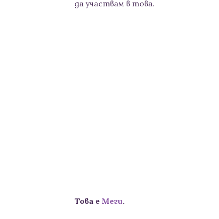
да участвам в това.
Това е
Меги
.