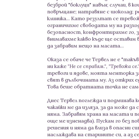
безброй "боклуци" навън; случаи, в 
повръщане; натравяне с шоколад; 
клиника... Като резултат се трево
ограничихме свободата му на разход
безопасност, конфронтирахме го, 
внимавахме какво къде ще оставим в
да забравим нещо на масата...
Оказа се обаче че Тервел не е "такъ
ни каже
"Не се справям.", "Тревожа се."
тревоги и ядове, моята менторка за
свят в дълбочината му. Аз открих е
Това беше обратната точка не само 
Днес Тервел поглежда и подминава к
чакайки ме да изляза, за да може да
няма. Забравям храна на масата и п
още ме изненадва). Пускам го без п
решения и няма да влиза в опасни си
наслаждава на старините си, а аз се