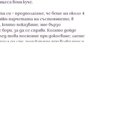
инцеса воин куче.
а си - предполагаме, че беше на около 4
райки парчетата на състоянието, в
, които показваше, ние бързо
е бори, за да се справи. Когато дойде
лед това посягаше при докосване; лаеше
нала да спи, подскачаше при всеки шум и
е изпускаше се насън. Мислехме си, че
се държи". Истината беше, че Меги
езопасност и може да се успокои, като
намаляме разходките, за да не я
 караме при напишкване, което всъщност
нервна система, която започва да се
 принцеса воин, което означава, че не
 хората и животните, които уважават
нахалните все още не им се разминава),
ли децата, а притеснят ли я - тя просто
понякога дори не се събужда, когато