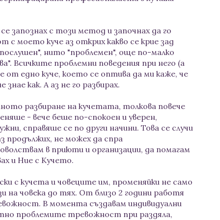
 се запознах с този метод и започнах да го
т с моето куче аз открих какво се крие зад
послушен", нито "проблемен", още по-малко
ва". Всичките проблемни поведения при него (а
е от едно куче, което се оптива да ми каже, че
 знае как. А аз не го разбирах.
нното разбиране на кучетата, толкова повече
еняше - вече беше по-спокоен и уверен,
ни, справяше се по други начини. Това се случи
аз продължих, не можех да спра
оволствам в приюти и организации, да помагам
ах и Ние с Кучето.
ски с кучета и човеците им, променяйки не само
и на човека до тях. От близо 2 години работя
ревожност. В момента създавам индивидуални
тно проблемите тревожност при раздяла,