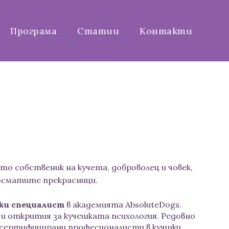
Програма
Статии
Контакти
то собственик на кучета, доброволец и човек,
косматите прекрасници.
ски специалист
в академията AbsoluteDogs.
 и открития за кучешката психология. Редовно
 сертифицирани професионалисти в кучшки