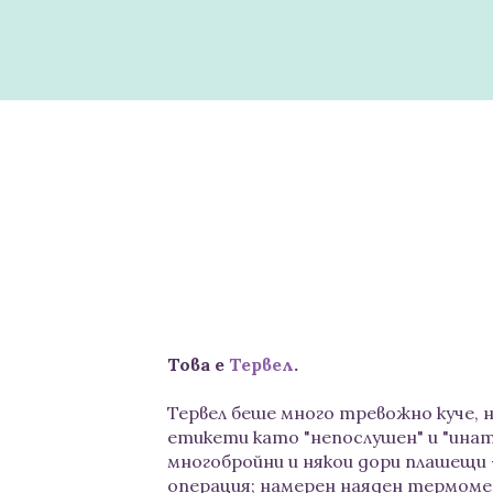
Това е
Тервел
.
Тервел беше много тревожно куче, н
етикети като "непослушен" и "инат
многобройни и някои дори плашещи 
операция; намерен наяден термомет