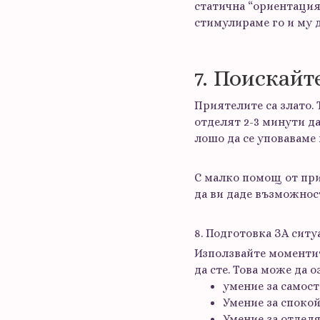
статична “ориентация
стимулираме го и му д
7. Поискай
Приятелите са злато. 
отделят 2-3 минути д
лошо да се уповаваме 
С малко помощ от прия
да ви даде възможнос
8. Подготовка ЗА сит
Използвайте моментите
да сте. Това може да 
умение за самос
Умение за споко
Умение за отдел