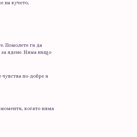
е на кучето,
е. Помолете ги да
 за ядене. Няма нищо
 чувства по-добре и
и моменти, когато няма