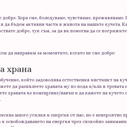
е добре. Хора сме, боледуваме, чувстваме, преживяваме.
я да бъдем активни части в живота на нашите кучета. Ка
ствате добре, тук съм, за да ви помогна да се погрижите 
ем да направим за моментите, когато не сме добре:
на храна
обучение, който задоволява естествения инстинкт на ку
жете да разпилеете храната му по пода и/или в тревата н
ете храната из помещение/навън и да кажете на кучето с
.
исква много усилия и енергия от нас, но е невероятно п
а и освобождаването на енергия чрез спокойно занимани