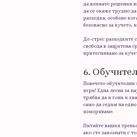
да взимате решения вм
да се окаже трудно да
разходка, особено ког
безопасно за кучето, 
Де-стрес разходките с
свобода в защитена ср
притесняваме за кучет
6. Обучите
Повечето обучителни 
игри! Една лесна за н
трябва да я гони и хв
само да седим на едно 
изморяваме.
Питайте вашия треньор
ако сте запознати с т