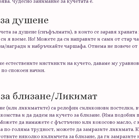
ява. Чудесно занимание за кучетата е.
 за душене
та за душене (снъфълмати), в които се заравя храната 
 си я вземе. Но! Можете да си направите и сами от стар ч
на/награди и набръчкайте чаршафа. Отнема не повече от
е естествените инстинкти на кучето, даваме му уравно
 по спокоен начин.
 за близане/Ликимат
не (или ликиматите) са релефни силиконови постелки, в
комства и да дадем на кучето за близане. (Има подобни 
Можете да намажете с фъстъчено или кокосово масло, с 
а по-голяма трудност, можете да замразите ликимата. Ко
отвите няколко килимчета за близане, да ги замразите и