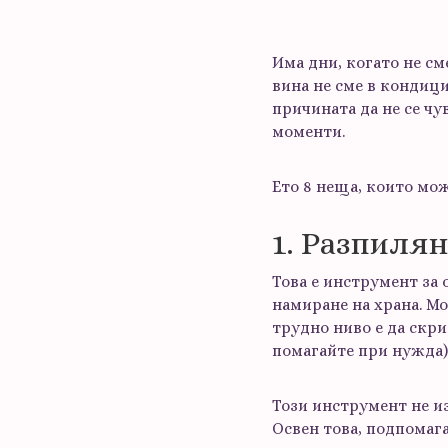
Има дни, когато не см
вина не сме в кондици
причината да не се чув
моменти.
Ето 8 неща, които мож
1. Разпиля
Това е инструмент за 
намиране на храна. Мо
трудно ниво е да скри
помагайте при нужда)
Този инструмент не из
Освен това, подпомаг