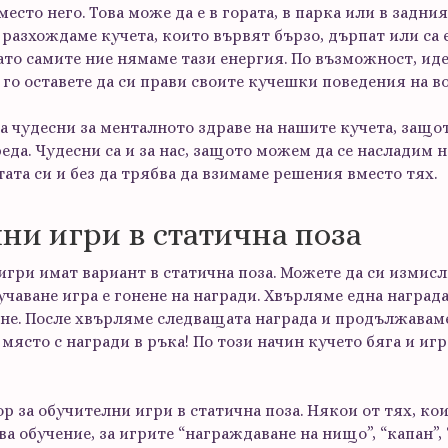
есто него. Това може да е в гората, в парка или в задни
 разхождаме кучета, които вървят бързо, дърпат или са
ато самите ние нямаме тази енергия. По възможност, иде
и го оставете да си прави своите кучешки поведения на в
а чудесни за менталното здраве на нашите кучета, защо
еда. Чудесни са и за нас, защото можем да се насладим на
ата си и без да трябва да взимаме решения вместо тях.
лни игри в статична поза
игри имат вариант в статична поза. Можете да си измисл
аучаване игра е гонене на награди. Хвърляме една наград
ане. После хвърляме следващата награда и продължаваме 
място с награди в ръка! По този начин кучето бяга и игра
 за обучителни игри в статична поза. Някои от тях, кои
ова обучение, за игрите “награждаване на нищо”, “капан”,