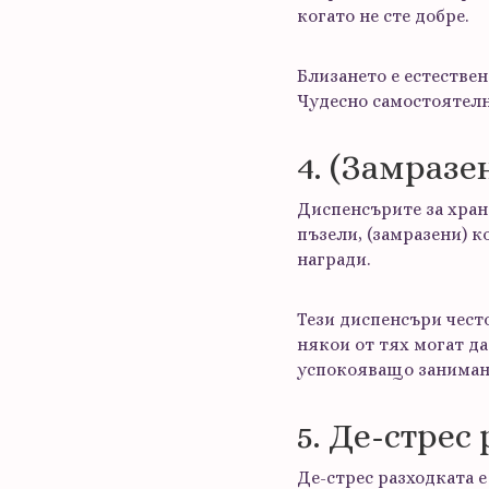
когато не сте добре.
Близането е естествен
Чудесно самостоятелн
4. (Замразе
Диспенсърите за хране
пъзели, (замразени) к
награди.
Тези диспенсъри чест
някои от тях могат да
успокояващо занимани
5. Де-стрес
Де-стрес разходката е