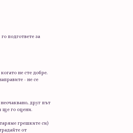
 го подгответе за
 когато не сте добре.
аправите - не се
 неочаквано, друг път
 ще го оцени.
овтаряме грешките си)
страдайте от