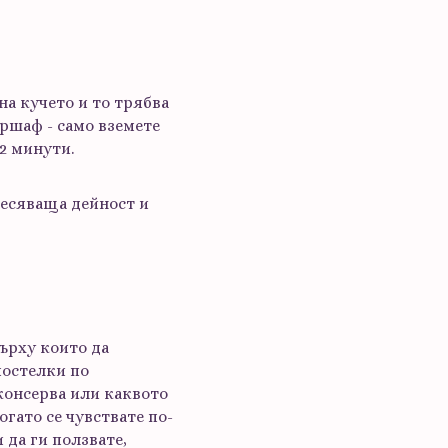
на кучето и то трябва
аршаф - само вземете
 2 минути.
весяваща дейност и
ърху които да
постелки по
консерва или каквото
гато се чувствате по-
 да ги ползвате,