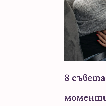
8 съвета
моментит