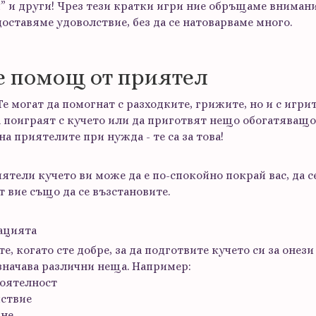
” и други! Чрез тези кратки игри ние обръщаме внимани
оставяме удоволствие, без да се натоварваме много.
те помощ от приятел
Те могат да помогнат с разходките, грижите, но и с игрит
а поиграят с кучето или да приготвят нещо обогатяващо
на приятелите при нужда - те са за това!
тели кучето ви може да е по-спокойно покрай вас, да се
т вие също да се възстановите.
уацията
, когато сте добре, за да подготвите кучето си за онез
означава различни неща. Например:
тоятелност
йствие
яне