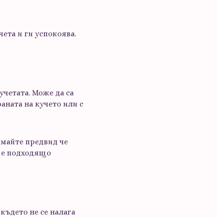
ета и ги успокоява.
учетата. Може да са
аната на кучето или с
Имайте предвид че
а е подходящо
 където не се налага