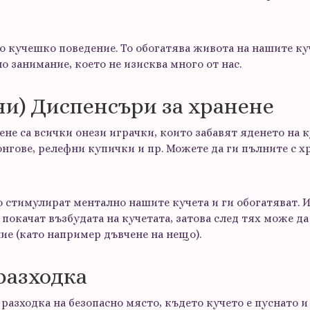
о кучешко поведение. То обогатява живота на нашите куч
о занимание, което не изисква много от нас.
ни) Диспенсъри за хранене
не са всички онези играчки, които забавят яденето на к
онгове, релефни купички и пр. Можете да ги пълните с хр
о стимулират ментално нашите кучета и ги обогатяват. 
 покачат възбудата на кучетата, затова след тях може д
е (като например дъвчене на нещо).
 разходка
 разходка на безопасно място, където кучето е пуснато и