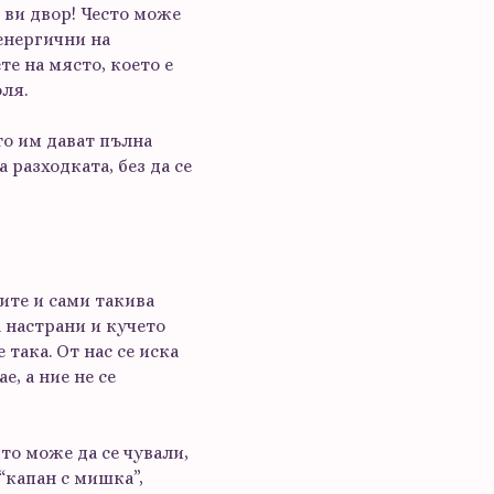
я ви двор! Често може
 енергични на
те на място, което е
оля.
то им дават пълна
 разходката, без да се
ите и сами такива
а настрани и кучето
така. От нас се иска
е, а ние не се
то може да се чували,
 “капан с мишка”,