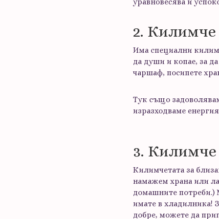
уравновесява и успоко
2. Килимче
Има специални килимче
да души и копае, за да
чаршаф, посипете хра
Тук също задоволявам
изразходваме енергия
3. Килимче
Килимчетата за близа
намажем храна или ла
домашните потреби.) 
имате в хладилника! З
добре, можете да приг