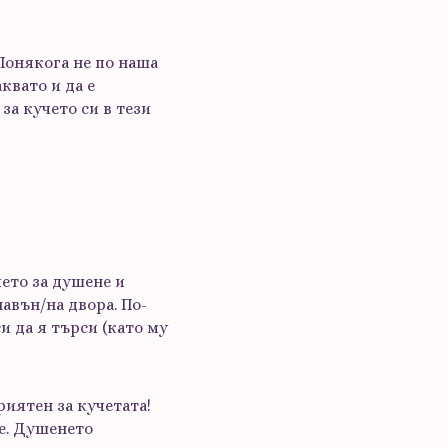
 Понякога не по наша
квато и да е
за кучето си в тези
чето за душене и
авън/на двора. По-
и да я търси (като му
риятен за кучетата!
е. Душенето