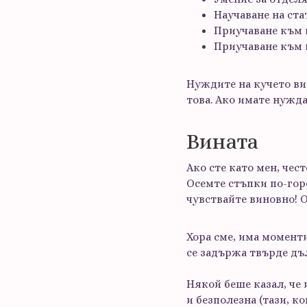
Научаване на ст
Приучаване към 
Приучаване към 
Нуждите на кучето ви
това. Ако имате нужд
Вината
Ако сте като мен, чест
Осемте стъпки по-горе
чувствайте виновно! 
Хора сме, има моменти
се задържа твърде дъл
Някой беше казал, че 
и безполезна (тази, ко