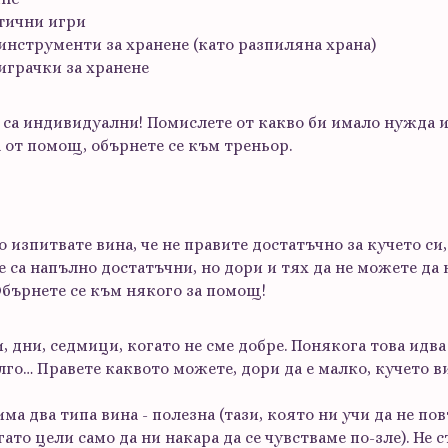
атични игри
инструменти за хранене (като разпиляна храна)
играчки за хранене
 са индивидуални! Помислете от какво би имало нужда и
а от помощ, обърнете се към треньор.
о изпитвате вина, че не правите достатъчно за кучето си,
 са напълно достатъчни, но дори и тях да не можете да н
Обърнете се към някого за помощ!
, дни, седмици, когато не сме добре. Понякога това идва
го… Правете каквото можете, дори да е малко, кучето ви
има два типа вина - полезна (тази, която ни учи да не п
гато цели само да ни накара да се чувстваме по-зле). Не 