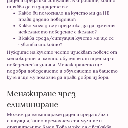
дадена среда или ситуация. Въпросите, които
трябва да си зададете са:
Какво би помогнало на кучето ми да НЕ
прави дадено поведение?
Какво мога да му предложа, за да изместя
нежеланото поведение с желано?
В каква среда/ситуация кучето ми ще се
чувства спокойно?
Нуждите на кучето често изискват повече от
менажиране, а именно обучение от треньор с
поведенчески знания. Менажирането ще
подобри поведението и обучението на вашето
куче и ще му помогне да прави добри избори.
Менажиране чрез
елиминиране
Можем да елиминираме дадена среда и/или
ситуация, като премахнем стимулите и
дразнителите в нея. Това може да е всякаква