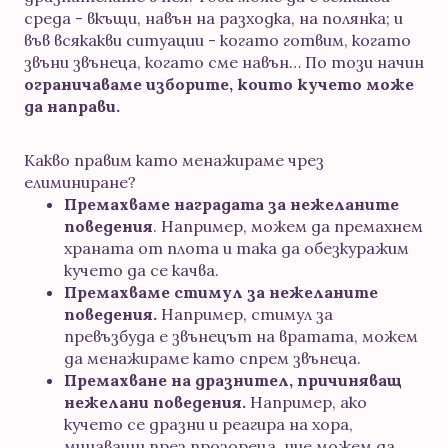
среда - вкъщи, навън на разходка, на полянка; и
във всякакви ситуации - когато готвим, когато
звъни звънеца, когато сме навън… По този начин
ограничаваме изборите, които кучето може
да направи.
Какво правим като менажираме чрез
елиминиране?
Премахваме наградата за нежеланите
поведения
. Например, можем да премахнем
храната от плота и така да обезкуражим
кучето да се качва.
Премахваме стимул за нежеланите
поведения.
Например, стимул за
превъзбуда е звънецът на вратата, можем
да менажираме като спрем звънеца.
Премахване на дразнител, причиняващ
нежелани поведения.
Например, ако
кучето се дразни и реагира на хора,
минаващи през прозореца, ние можем да