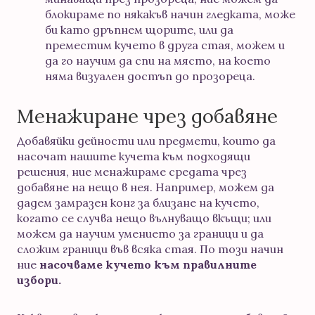
блокираме по някакъв начин гледката, може
би като дръпнем щорите, или да
преместим кучето в друга стая, можем и
да го научим да спи на място, на което
няма визуален достъп до прозореца.
Менажиране чрез добавяне
Добавяйки дейности или предмети, които да
насочат нашите кучета към подходящи
решения, ние менажираме средата чрез
добавяне на нещо в нея. Например, можем да
дадем замразен конг за близане на кучето,
когато се случва нещо вълнуващо вкъщи; или
можем да научим умението за граници и да
сложим граници във всяка стая. По този начин
ние
насочваме кучето към правилните
избори.