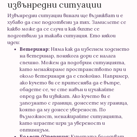
извънредни ситуации
Извънредни ситуации винаги ще възникват и е
хубаво да сме подготвени за тях. Замислете се
какво може да се случи и как бихте се
подготвили за такава ситуация. Ето някои
идеи:
Ветеринар:
Няма как да избегнем ходенето
на ветеринар, понякога дори се налага
спешно. Можем да подобрим ситуацията,
като менажираме пространството при и
около ветеринаря да е спокойно. Например,
ако кучето ви се притеснява да е вътре,
обадете се, че сте навън и изчакайте
опред да ви извикат. Ако кучето ви е
запознато с граници, донесете му граница,
която да му донесе увереност. По
възможност, менажирайте ситуацията,
като играете игри за увереност и
оптимизъм.
Болест/Операция:
Кучетата боледуват