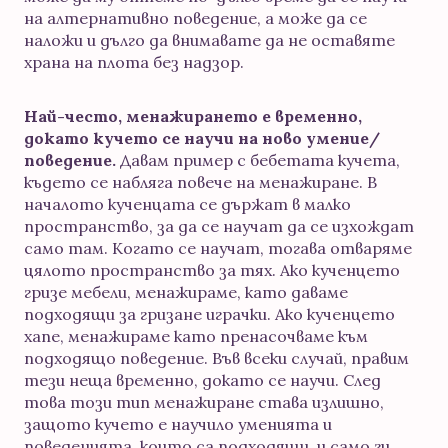
на алтернативно поведение, а може да се
наложи и дълго да внимавате да не оставяте
храна на плота без надзор.
Най-често, менажирането е временно,
докато кучето се научи на ново умение/
поведение.
Давам пример с бебетата кучета,
където се набляга повече на менажиране. В
началото кученцата се държат в малко
пространство, за да се научат да се изхождат
само там. Когато се научат, тогава отваряме
цялото пространство за тях. Ако кученцето
гризе мебели, менажираме, като даваме
подходящи за гризане играчки. Ако кученцето
хапе, менажираме като пренасочваме към
подходящо поведение. Във всеки случай, правим
тези неща временно, докато се научи. След
това този тип менажиране става излишно,
защото кучето е научило уменията и
поведенията, които са подходящи, и само ги