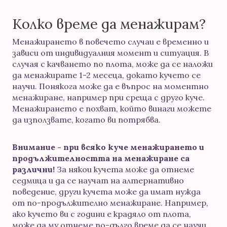
Колко време да менажирам?
Менажирането в повечето случаи е временно и
зависи от индивидуалния момент и ситуация. В
случая с качването по плота, може да се наложи
да менажирате 1-2 месеца, докато кучето се
научи. Понякога може да е въпрос на моментно
менажиране, например при среща с друго куче.
Менажирането е похват, който винаги можете
да използвате, когато ви потрябва.
Внимание - при всяко куче менажирането и
продължителността на менажиране са
различни!
За някои кучета може да отнеме
седмица и да се научат на алтернативно
поведение, други кучета може да имат нужда
от по-продължително менажиране. Например,
ако кучето ви с години е крадяло от плота,
може да му отнеме по-дълго време да се научи