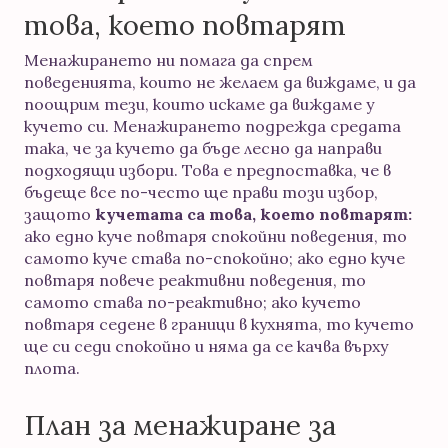
това, което повтарят
Менажирането ни помага да спрем
поведенията, които не желаем да виждаме, и да
поощрим тези, които искаме да виждаме у
кучето си. Менажирането подрежда средата
така, че за кучето да бъде лесно да направи
подходящи избори. Това е предпоставка, че в
бъдеще все по-често ще прави този избор,
защото
кучетата са това, което повтарят:
ако едно куче повтаря спокойни поведения, то
самото куче става по-спокойно; ако едно куче
повтаря повече реактивни поведения, то
самото става по-реактивно; ако кучето
повтаря седене в граници в кухнята, то кучето
ще си седи спокойно и няма да се качва върху
плота.
План за менажиране за