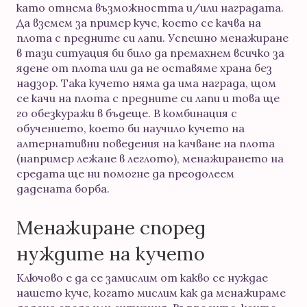
като отнема възможността и/или наградата.
Да вземем за пример куче, което се качва на
плота с предните си лапи. Успешно менажиране
в тази ситуация би било да премахнем всичко за
ядене от плота или да не оставяме храна без
надзор. Така кучето няма да има награда, щом
се качи на плота с предните си лапи и това ще
го обезкуражи в бъдеще. В комбинация с
обучението, което би научило кучето на
алтернативни поведения на качване на плота
(например лежане в леглото), менажирането на
средата ще ни помогне да преодолеем
дадената борба.
Менажиране според
нуждите на кучето
Ключово е да се замислим от какво се нуждае
нашето куче, когато мислим как да менажираме