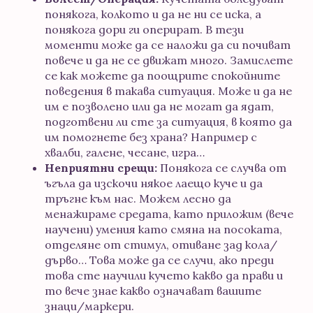
понякога, колкото и да не ни се иска, а
понякога дори ги оперират. В тези
моменти може да се наложи да си почиват
повече и да не се движат много. Замислете
се как можете да поощрите спокойните
поведения в такава ситуация. Може и да не
им е позволено или да не могат да ядат,
подготвени ли сте за ситуация, в която да
им помогнете без храна? Например с
хвалби, галене, чесане, игра…
Неприятни срещи:
Понякога се случва от
ъгъла да изскочи някое лаещо куче и да
тръгне към нас. Можем лесно да
менажираме средата, като приложим (вече
научени) умения като смяна на посоката,
отделяне от стимул, отиване зад кола/
дърво… Това може да се случи, ако преди
това сте научили кучето какво да прави и
то вече знае какво означават вашите
знаци/маркери.