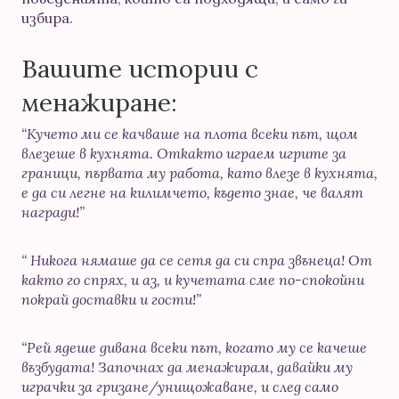
избира.
Вашите истории с
менажиране:
“Кучето ми се качваше на плота всеки път, щом
влезеше в кухнята. Откакто играем игрите за
граници, първата му работа, като влезе в кухнята,
е да си легне на килимчето, където знае, че валят
награди!”
“ Никога нямаше да се сетя да си спра звънеца! От
както го спрях, и аз, и кучетата сме по-спокойни
покрай доставки и гости!”
“Рей ядеше дивана всеки път, когато му се качеше
възбудата! Започнах да менажирам, давайки му
играчки за гризане/унищожаване, и след само