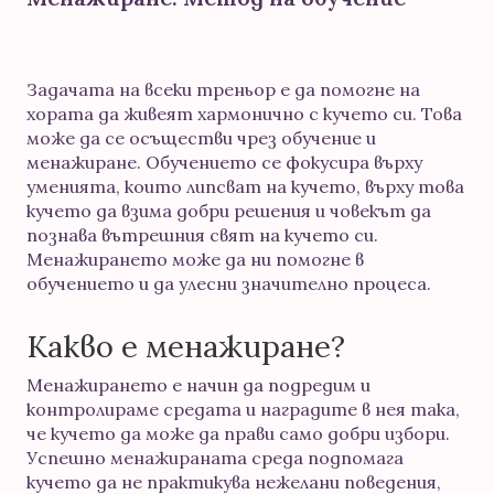
Задачата на всеки треньор е да помогне на
хората да живеят хармонично с кучето си. Това
може да се осъществи чрез обучение и
менажиране. Обучението се фокусира върху
уменията, които липсват на кучето, върху това
кучето да взима добри решения и човекът да
познава вътрешния свят на кучето си.
Менажирането може да ни помогне в
обучението и да улесни значително процеса.
Какво е менажиране?
Менажирането е начин да подредим и
контролираме средата и наградите в нея така,
че кучето да може да прави само добри избори.
Успешно менажираната среда подпомага
кучето да не практикува нежелани поведения,