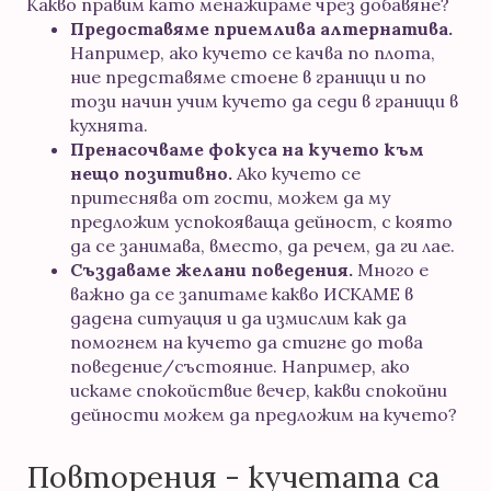
Какво правим като менажираме чрез добавяне?
Предоставяме приемлива алтернатива.
Например, ако кучето се качва по плота,
ние представяме стоене в граници и по
този начин учим кучето да седи в граници в
кухнята.
Пренасочваме фокуса на кучето към
нещо позитивно.
Ако кучето се
притеснява от гости, можем да му
предложим успокояваща дейност, с която
да се занимава, вместо, да речем, да ги лае.
Създаваме желани поведения.
Много е
важно да се запитаме какво ИСКАМЕ в
дадена ситуация и да измислим как да
помогнем на кучето да стигне до това
поведение/състояние. Например, ако
искаме спокойствие вечер, какви спокойни
дейности можем да предложим на кучето?
Повторения - кучетата са